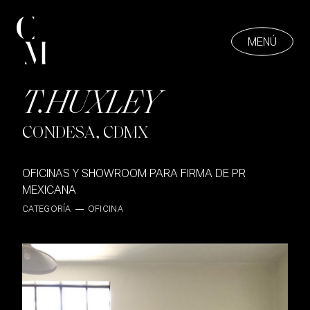
MENÚ
T.HUXLEY
PROYECTOS
01
CONDESA, CDMX
OFICINAS Y SHOWROOM PARA FIRMA DE PR
MEXICANA
CATEGORÍA
OFICINA
ABOUT
02