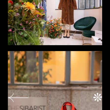
PRENSA
CLARA MUÑOZ
03
INTERIORISMO
CONTACTO
04